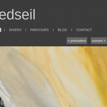
edseil
I
DIVERS
I
PARCOURS
I
BLOG
I
CONTACT
< précédent
suivant >